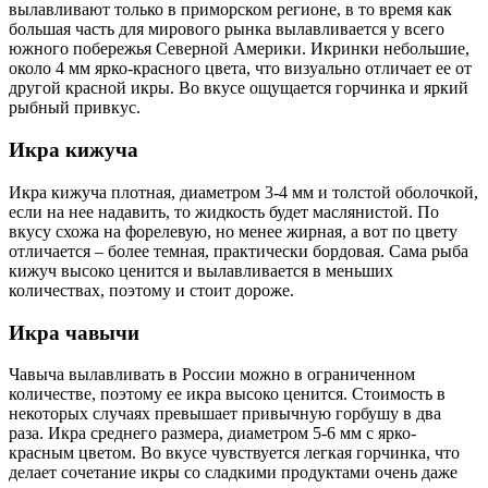
вылавливают только в приморском регионе, в то время как
большая часть для мирового рынка вылавливается у всего
южного побережья Северной Америки. Икринки небольшие,
около 4 мм ярко-красного цвета, что визуально отличает ее от
другой красной икры. Во вкусе ощущается горчинка и яркий
рыбный привкус.
Икра кижуча
Икра кижуча плотная, диаметром 3-4 мм и толстой оболочкой,
если на нее надавить, то жидкость будет маслянистой. По
вкусу схожа на форелевую, но менее жирная, а вот по цвету
отличается – более темная, практически бордовая. Сама рыба
кижуч высоко ценится и вылавливается в меньших
количествах, поэтому и стоит дороже.
Икра чавычи
Чавыча вылавливать в России можно в ограниченном
количестве, поэтому ее икра высоко ценится. Стоимость в
некоторых случаях превышает привычную горбушу в два
раза. Икра среднего размера, диаметром 5-6 мм с ярко-
красным цветом. Во вкусе чувствуется легкая горчинка, что
делает сочетание икры со сладкими продуктами очень даже