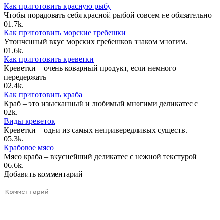
Как приготовить красную рыбу
Чтобы порадовать себя красной рыбой совсем не обязательно
0
1.7k.
Как приготовить морские гребешки
Утонченный вкус морских гребешков знаком многим.
0
1.6k.
Как приготовить креветки
Креветки – очень коварный продукт, если немного
передержать
0
2.4k.
Как приготовить краба
Краб – это изысканный и любимый многими деликатес с
0
2k.
Виды креветок
Креветки – одни из самых непривередливых существ.
0
5.3k.
Крабовое мясо
Мясо краба – вкуснейший деликатес с нежной текстурой
0
6.6k.
Добавить комментарий
Комментарий