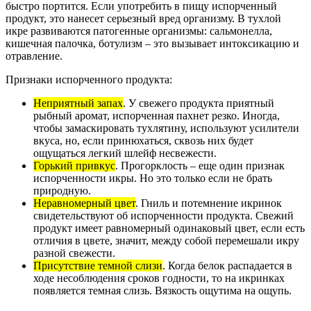
быстро портится. Если употребить в пищу испорченный
продукт, это нанесет серьезный вред организму. В тухлой
икре развиваются патогенные организмы: сальмонелла,
кишечная палочка, ботулизм – это вызывает интоксикацию и
отравление.
Признаки испорченного продукта:
Неприятный запах
. У свежего продукта приятный
рыбный аромат, испорченная пахнет резко. Иногда,
чтобы замаскировать тухлятину, используют усилители
вкуса, но, если принюхаться, сквозь них будет
ощущаться легкий шлейф несвежести.
Горький привкус
. Прогорклость – еще один признак
испорченности икры. Но это только если не брать
природную.
Неравномерный цвет
. Гниль и потемнение икринок
свидетельствуют об испорченности продукта. Свежий
продукт имеет равномерный одинаковый цвет, если есть
отличия в цвете, значит, между собой перемешали икру
разной свежести.
Присутствие темной слизи
. Когда белок распадается в
ходе несоблюдения сроков годности, то на икринках
появляется темная слизь. Вязкость ощутима на ощупь.