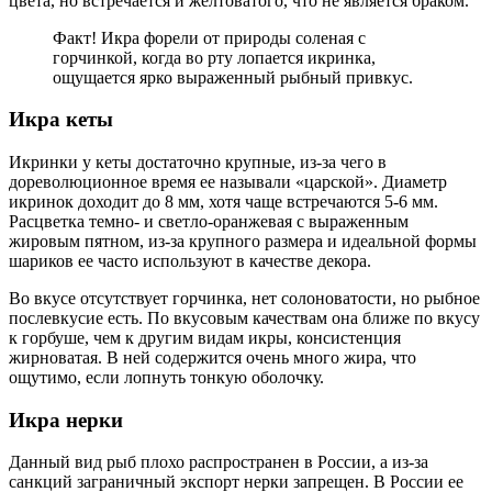
цвета, но встречается и желтоватого, что не является браком.
Факт! Икра форели от природы соленая с
горчинкой, когда во рту лопается икринка,
ощущается ярко выраженный рыбный привкус.
Икра кеты
Икринки у кеты достаточно крупные, из-за чего в
дореволюционное время ее называли «царской». Диаметр
икринок доходит до 8 мм, хотя чаще встречаются 5-6 мм.
Расцветка темно- и светло-оранжевая с выраженным
жировым пятном, из-за крупного размера и идеальной формы
шариков ее часто используют в качестве декора.
Во вкусе отсутствует горчинка, нет солоноватости, но рыбное
послевкусие есть. По вкусовым качествам она ближе по вкусу
к горбуше, чем к другим видам икры, консистенция
жирноватая. В ней содержится очень много жира, что
ощутимо, если лопнуть тонкую оболочку.
Икра нерки
Данный вид рыб плохо распространен в России, а из-за
санкций заграничный экспорт нерки запрещен. В России ее