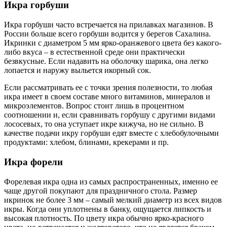
Икра горбуши
Икра горбуши часто встречается на прилавках магазинов. В
России больше всего горбуши водится у берегов Сахалина.
Икринки с диаметром 5 мм ярко-оранжевого цвета без какого-
либо вкуса – в естественной среде они практически
безвкусные. Если надавить на оболочку шарика, она легко
лопается и наружу выльется икорный сок.
Если рассматривать ее с точки зрения полезности, то любая
икра имеет в своем составе много витаминов, минералов и
микроэлементов. Вопрос стоит лишь в процентном
соотношении и, если сравнивать горбушу с другими видами
лососевых, то она уступает икре кижуча, но не сильно. В
качестве подачи икру горбуши едят вместе с хлебобулочными
продуктами: хлебом, блинами, крекерами и пр.
Икра форели
Форелевая икра одна из самых распространенных, именно ее
чаще другой покупают для праздничного стола. Размер
икринок не более 3 мм – самый мелкий диаметр из всех видов
икры. Когда они уплотнены в банку, ощущается липкость и
высокая плотность. По цвету икра обычно ярко-красного