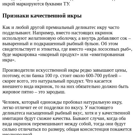
икрой маркируются буквами ТУ.
Признаки качественной икры
Как и любой другой премиальный деликатес икру часто
подделывают. Например, вместо настоящих икринок
используют желатиновую оболочку, а внутрь добавляют сок –
вываренный и подкрашенный рыбный бульон. Об этом
свидетельствует и этикетка, где вместо «икра лососевых рыб»,
буде маркировка «икорный продукт» или «имитированная
икра».
Производители искусственной икры редко завышают цены,
поэтому, если банка 100 гр. стоит около 600-700 рублей –
скорее всего, это натуральный продукт. Что касается
внешнего вида икринок, то на них обязательно должно быть
жировое пятно – это зародыш.
Человек, который единожды пробовал натуральную икру,
легко отличит ее от подделки по вкусу. У настоящего
деликатеса насыщенный рыбный вкус, хотя и у качественной
имитации будут схожие качества. Бывают случаи, когда оба
вида икринок перемешивают между собой, тогда они будут
сильно отличаться по размеру, общая консистенция покажется
неоднородной.