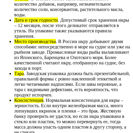
количество добавок, например, незначительное
количество соли, консервантов, растительного масла,
воды.
Дата и срок годности
. Допустимый срок хранения икры
– 12 месяцев, после этого деликатес отправляется в
утиль. На упаковке также указываются правила
хранения.
Место производства
. В России икру добывают двумя
способами: непосредственно в море на судне или уже на
рыбном заводе. Промысловые виды рыбы вылавливают
из Японского, Баренцева и Охотского моря. Более
качественной считают икру, отобранную на судне, без
захода в порт.
Тара
. Заводская упаковка должна быть презентабельной,
правильной формы с ровно наклеенной этикеткой и
легко читаемыми надписями. Если швы неровные, а
тара с видимыми дефектами, есть вероятность, что
продукт испорчен.
Консистенция
. Нормальная консистенция для икры –
зернистость. Если внутри желеобразная масса, много
лопнувших икринок и пленки – это брак. Жестяную
банку проверить не удастся, но если икра упакована в
стекло или пластик, то можно перевернуть ее, тогда
масса должна упасть одним пластом в другу сторону, а
не стекать.