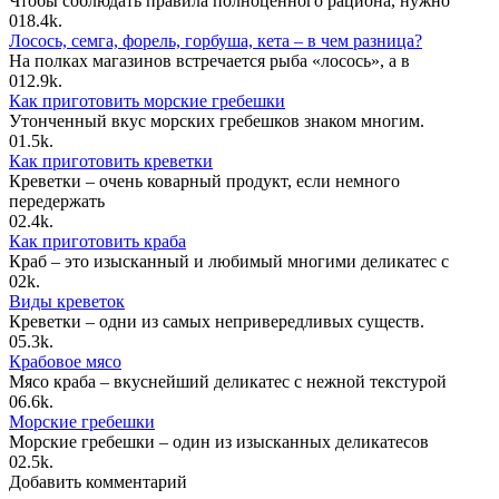
Чтобы соблюдать правила полноценного рациона, нужно
0
18.4k.
Лосось, семга, форель, горбуша, кета – в чем разница?
На полках магазинов встречается рыба «лосось», а в
0
12.9k.
Как приготовить морские гребешки
Утонченный вкус морских гребешков знаком многим.
0
1.5k.
Как приготовить креветки
Креветки – очень коварный продукт, если немного
передержать
0
2.4k.
Как приготовить краба
Краб – это изысканный и любимый многими деликатес с
0
2k.
Виды креветок
Креветки – одни из самых непривередливых существ.
0
5.3k.
Крабовое мясо
Мясо краба – вкуснейший деликатес с нежной текстурой
0
6.6k.
Морские гребешки
Морские гребешки – один из изысканных деликатесов
0
2.5k.
Добавить комментарий