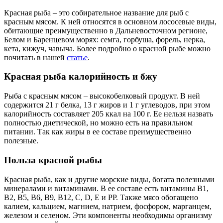
Красная рыба – это собирательное название для рыб с
красным мясом. К ней относятся в основном лососевые виды,
обитающие преимущественно в Дальневосточном регионе,
Белом и Баренцевом морях: семга, горбуша, форель, нерка,
кета, кижуч, чавыча. Более подробно о красной рыбе можно
почитать в нашей
статье
.
Красная рыба калорийность и бжу
Рыба с красным мясом – высокобелковый продукт. В ней
содержится 21 г белка, 13 г жиров и 1 г углеводов, при этом
калорийность составляет 205 ккал на 100 г. Ее нельзя назвать
полностью диетической, но можно есть на правильном
питании. Так как жиры в ее составе преимущественно
полезные.
Польза красной рыбы
Красная рыба, как и другие морские виды, богата полезными
минералами и витаминами. В ее составе есть витамины В1,
В2, В5, В6, В9, В12, С, D, Е и РР. Также мясо обогащено
калием, кальцием, магнием, натрием, фосфором, марганцем,
железом и селеном. Эти компоненты необходимы организму