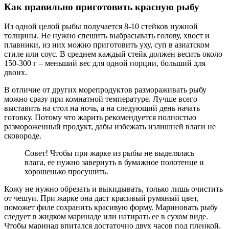
Как правильно приготовить красную рыбу
Из одной целой рыбы получается 8-10 стейков нужной
толщины. Не нужно спешить выбрасывать голову, хвост и
плавники, из них можно приготовить уху, суп в азиатском
стиле или соус. В среднем каждый стейк должен весить около
150-300 г – меньший вес для одной порции, больший для
двоих.
В отличие от других морепродуктов размораживать рыбу
можно сразу при комнатной температуре. Лучше всего
выставить на стол на ночь, а на следующий день начать
готовку. Потому что жарить рекомендуется полностью
размороженный продукт, дабы избежать излишней влаги не
сковороде.
Совет! Чтобы при жарке из рыбы не выделялась
влага, ее нужно завернуть в бумажное полотенце и
хорошенько просушить.
Кожу не нужно обрезать и выкидывать, только лишь очистить
от чешуи. При жарке она даст красивый румяный цвет,
поможет филе сохранить красивую форму. Мариновать рыбу
следует в жидком маринаде или натирать ее в сухом виде.
Чтобы маринад впитался достаточно двух часов под пленкой.