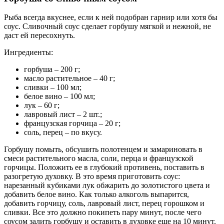
Рыба всегда вкуснее, если к ней подобран гарнир или хотя бы
соус. Сливочный соус сделает горбушу мягкой и нежной, не
даст ей пересохнуть.
Ингредиенты:
горбуша – 200 г;
масло растительное – 40 г;
сливки – 100 мл;
белое вино – 100 мл;
лук – 60 г;
лавровый лист – 2 шт.;
французская горчица – 20 г;
соль, перец – по вкусу.
Горбушу помыть, обсушить полотенцем и замариновать в
смеси растительного масла, соли, перца и французской
горчицы. Положить ее в глубокий противень, поставить в
разогретую духовку. В это время приготовить соус:
нарезанный кубиками лук обжарить до золотистого цвета и
добавить белое вино. Как только алкоголь выпарится,
добавить горчицу, соль, лавровый лист, перец горошком и
сливки. Все это должно покипеть пару минут, после чего
соусом залить горбушу и оставить в духовке еще на 10 минут.